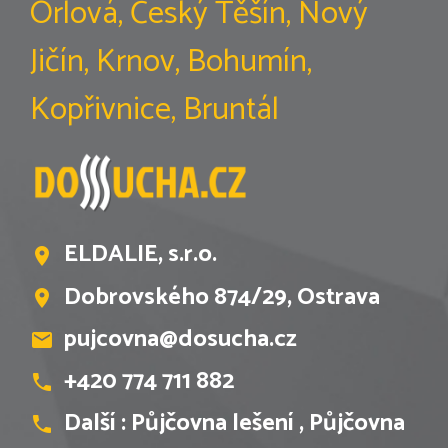
Orlová, Český Těšín, Nový
Jičín, Krnov, Bohumín,
Kopřivnice, Bruntál
ELDALIE, s.r.o.
Dobrovského 874/29, Ostrava
pujcovna@dosucha.cz
+420 774 711 882
Další :
Půjčovna lešení
,
Půjčovna