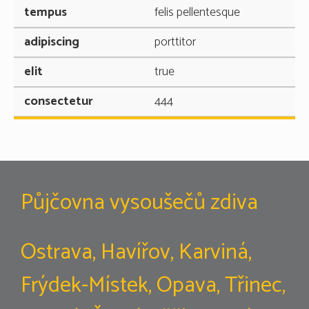
felis pellentesque
porttitor
true
444
Půjčovna vysoušečů zdiva
Ostrava, Havířov, Karviná,
Frýdek-Místek, Opava, Třinec,